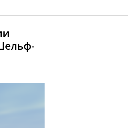
ми
Шельф-