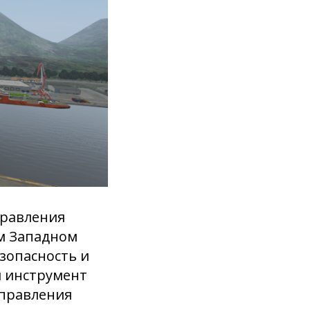
правления
ом Западном
зопасность и
й инструмент
управления