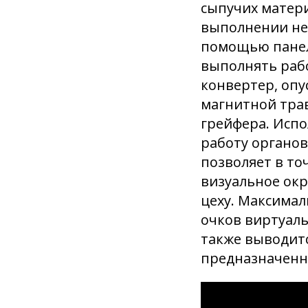
сыпучих матер
выполнении не
помощью панел
выполнять рабо
конвертер, опу
магнитной тра
грейфера. Испо
работу органов
позволяет в то
визуальное окр
цеху. Максимал
очков виртуаль
также выводит
предназначенно