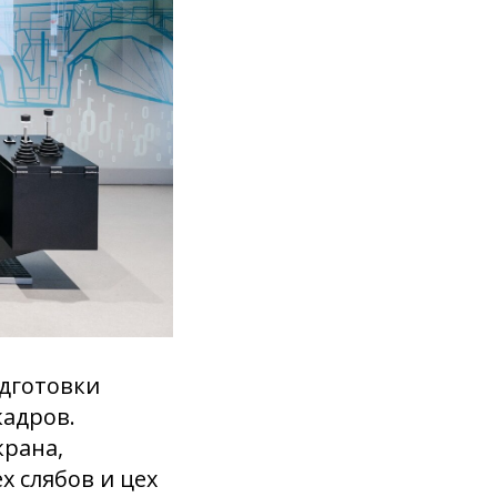
одготовки
адров.
крана,
х слябов и цех