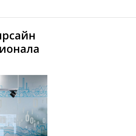
ирсайн
ционала