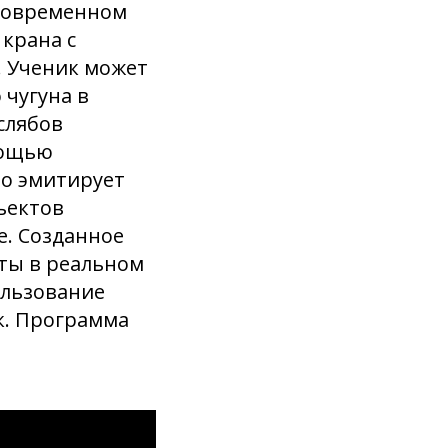
дновременном
крана с
 Ученик может
 чугуна в
слябов
мощью
но эмитирует
ъектов
е. Созданное
оты в реальном
ользование
к. Программа