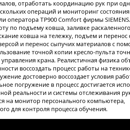
иалов, отработать координацию рук при о
скольких операций и мониторинг состояния 
и оператора TP900 Comfort фирмы SIEMENS.
ту по подъему ковша, заливке раскаленного
скание ковша на тележку, подъем и перенос 
версой и перенос сыпучих материалов с по
льзование точной копии кресло-пульта точ
 управления крана. Реалистичная физика об
чности воссоздать процесс работы на техник
ужение достоверно воссоздает условия раб
ьное погружение в процесс достигается исп
ной реальности и системы отслеживания ру
ся на монитор персонального компьютера,
го для контроля процесса обучения.