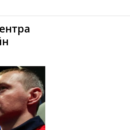
ентра
йн