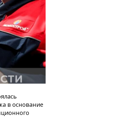
оялась
ка в основание
нционного