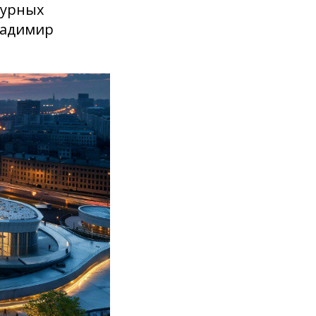
турных
ладимир