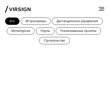
Все
VR тренажеры
Дистанционное управление
Металлургия
Порты
Реализованные проекты
Строительство